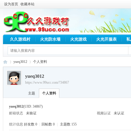
设为首页
收藏本站
久久游戏村
火光防水墙
火光游戏
火光开服表
私
yueq3012
个人资料
yueq3012
https://www.99ucc.com/?34867
久
›
›
主题
个人资料
yueq3012
(UID: 34867)
邮箱状态
未验证
视频认证
未认证
统计信息
好友数 0
|
回帖数 0
|
主题数 155