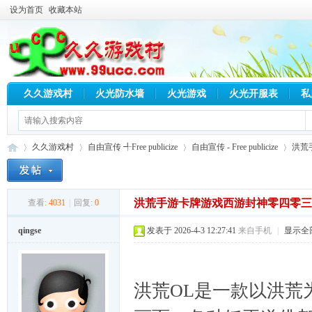
设为首页
收藏本站
久久游戏村
火光防水墙
火光游戏
火光开服表
私
久久游戏村
自由宣传 ╃Free publicize
自由宣传 - Free publicize
洪荒
洪荒手游卡牌游戏西游封神零四零三
查看:
4031
|
回复:
0
久
»
›
›
›
qingse
发表于 2026-4-3 12:27:41
来自手机
|
显示全
洪荒OL是一款以洪荒