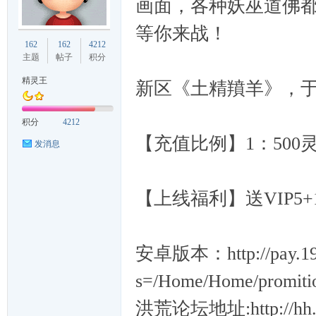
画面，各种妖巫道佛
等你来战！
久
162
162
4212
主题
帖子
积分
精灵王
新区《土精羵羊》，于4
积分
4212
【充值比例】1：500
发消息
游
【上线福利】送VIP5+1
安卓版本：http://pay.199
s=/Home/Home/promition
洪荒论坛地址:http://hh.1