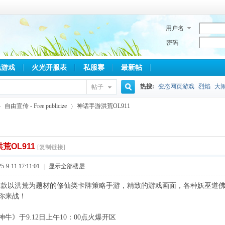
用户名
密码
光游戏
火光开服表
私服寨
最新帖
热搜:
变态网页游戏
烈焰
大
帖子
搜
自由宣传 - Free publicize
神话手游洪荒OL911
索
荒OL911
[复制链接]
›
9-11 17:11:01
|
显示全部楼层
一款以洪荒为题材的修仙类卡牌策略手游，精致的游戏画面，各种妖巫道
你来战！
牛》于9.12日上午10：00点火爆开区