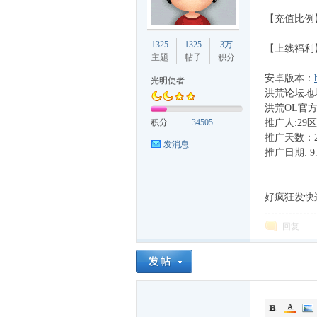
【充值比例】
久
1325
1325
3万
【上线福利】送
主题
帖子
积分
安卓版本：
光明使者
洪荒论坛地
洪荒OL官方交
积分
34505
推广人:29
推广天数：2
发消息
推广日期: 9.
游
好疯狂发快
回复