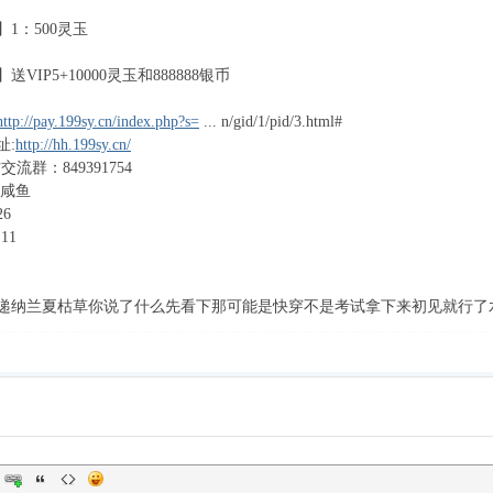
1：500灵玉
VIP5+10000灵玉和888888银币
http://pay.199sy.cn/index.php?s=
... n/gid/1/pid/3.html#
址:
http://hh.199sy.cn/
流群：849391754
区咸鱼
6
11
递纳兰夏枯草你说了什么先看下那可能是快穿不是考试拿下来初见就行了