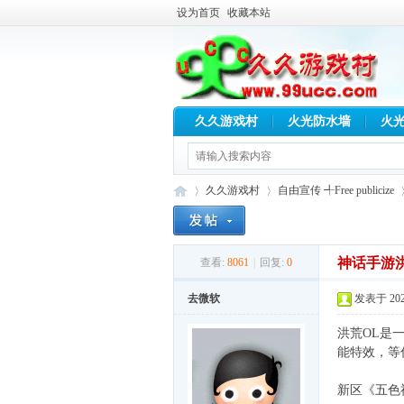
设为首页
收藏本站
久久游戏村
火光防水墙
火
久久游戏村
自由宣传 ╃Free publicize
神话手游洪
查看:
8061
|
回复:
0
久
»
›
›
去微软
发表于 2025-
洪荒OL是
能特效，等
新区《五色神