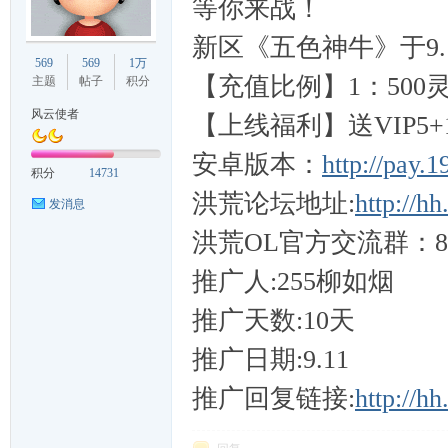
等你来战！
新区《五色神牛》于9.
久
569
569
1万
【充值比例】1：500
主题
帖子
积分
风云使者
【上线福利】送VIP5+1
安卓版本：
http://pay.
积分
14731
洪荒论坛地址:
http://hh
发消息
洪荒OL官方交流群：849
游
推广人:255柳如烟
推广天数:10天
推广日期:9.11
推广回复链接:
http://h