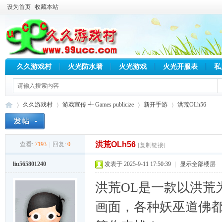
设为首页
收藏本站
久久游戏村
火光防水墙
火光游戏
火光开服表
私
久久游戏村
游戏宣传 ╃ Games publicize
新开手游
洪荒OLh56
洪荒OLh56
查看:
7193
|
回复:
0
[复制链接]
久
»
›
›
›
liu565801240
发表于 2025-9-11 17:50:39
|
显示全部楼层
洪荒OL是一款以洪荒
画面，各种妖巫道佛