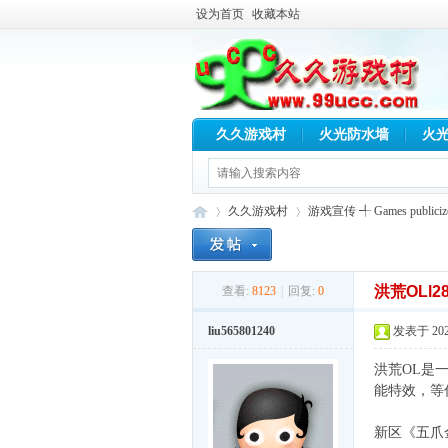
设为首页
收藏本站
久久游戏村
火光防水墙
火
久久游戏村
游戏宣传 ╃ Games publiciz
洪荒OLl2
查看:
8123
|
回复:
0
久
»
›
liu565801240
发表于 2025-
洪荒OL是
能特效，等
新区《五爪金