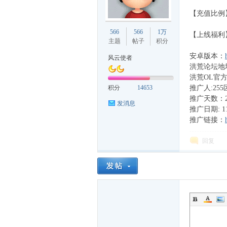
【充值比例】
久
566
566
1万
【上线福利】送
主题
帖子
积分
安卓版本：
风云使者
洪荒论坛地
洪荒OL官方交
积分
14653
推广人:25
推广天数：2
发消息
推广日期: 11
推广链接：
游
回复