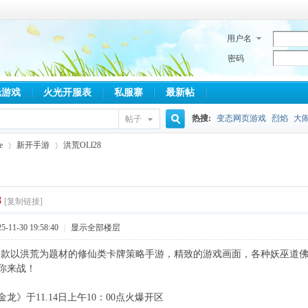
用户名
密码
光游戏
火光开服表
私服寨
最新帖
热搜:
变态网页游戏
烈焰
大
帖子
搜
e
新开手游
洪荒OLl28
索
8
[复制链接]
›
›
11-30 19:58:40
|
显示全部楼层
一款以洪荒为题材的修仙类卡牌策略手游，精致的游戏画面，各种妖巫道
你来战！
龙》于11.14日上午10：00点火爆开区