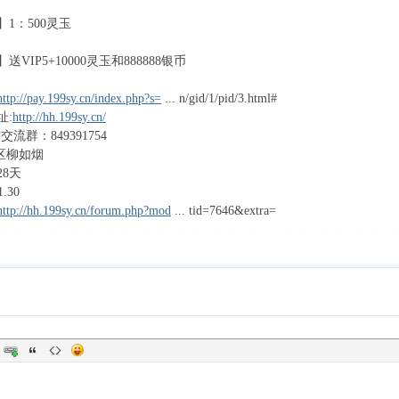
1：500灵玉
VIP5+10000灵玉和888888银币
http://pay.199sy.cn/index.php?s=
... n/gid/1/pid/3.html#
址:
http://hh.199sy.cn/
流群：849391754
5区柳如烟
8天
.30
http://hh.199sy.cn/forum.php?mod
... tid=7646&extra=