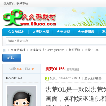
设为首页
收藏本站
久久游戏村
火光防水墙
火光游戏
火光开服表
私
久久游戏村
游戏宣传 ╃ Games publicize
新开手游
洪荒OL156
洪荒OL156
查看:
3132
|
回复:
0
[复制链接]
久
»
›
›
›
liu565801240
发表于 2026-4-7 19:49:11
|
显示全部楼层
洪荒OL是一款以洪荒
画面，各种妖巫道佛