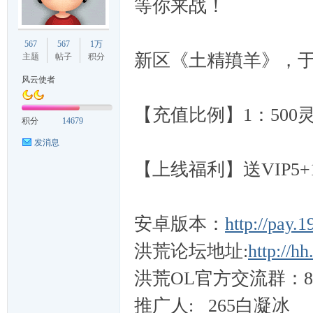
等你来战！
久
567
567
1万
新区《土精羵羊》，于4
主题
帖子
积分
风云使者
【充值比例】1：500
积分
14679
发消息
【上线福利】送VIP5+1
游
安卓版本：
http://pay.1
洪荒论坛地址:
http://hh
洪荒OL官方交流群：849
推广人: 265白凝冰